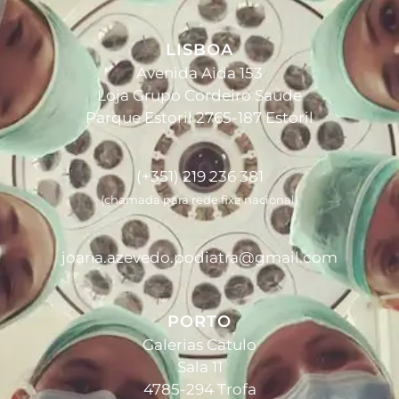
LISBOA
Avenida Aida 153
Loja Grupo Cordeiro Saúde
Parque Estoril 2765-187 Estoril
(+351) 219 236 381
(chamada para rede fixa nacional)
joana.azevedo.podiatra@gmail.com
PORTO
Galerias Catulo
Sala 11
4785-294 Trofa