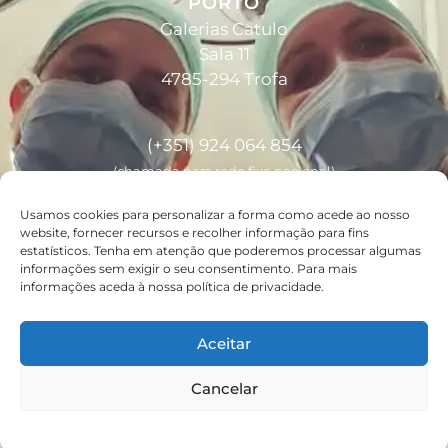
PORTO
Galerias Catulo
Sala 11
4785-294 Trofa
(+351) 924 064 854
(chamada para rede fixa nacional)
Usamos cookies para personalizar a forma como acede ao nosso
website, fornecer recursos e recolher informação para fins
joana.azevedo.podiatra@gmail.com
estatísticos. Tenha em atenção que poderemos processar algumas
informações sem exigir o seu consentimento. Para mais
informações aceda à nossa política de privacidade.
Aceitar
Custo chamada rede fixa / móvel nacional.
Cancelar
© 2026 Joana Azevedo - Todos os direitos reservados