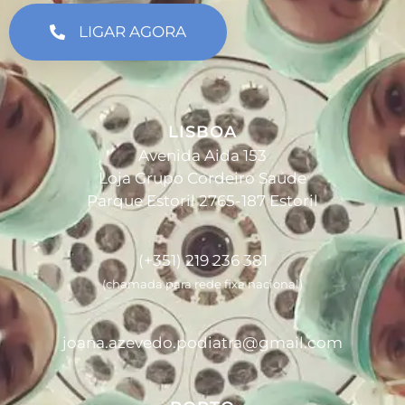
LIGAR AGORA
LISBOA
Avenida Aida 153
Loja Grupo Cordeiro Saúde
Parque Estoril 2765-187 Estoril
(+351) 219 236 381
(chamada para rede fixa nacional)
joana.azevedo.podiatra@gmail.com