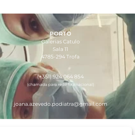
PORTO
Galerias Catulo
Sala 11
4785-294 Trofa
(+351) 924 064 854
(chamada para rede fixa nacional)
joana.azevedo.podiatra@gmail.com
© 2026 Joana Azevedo - Todos os direitos reservados