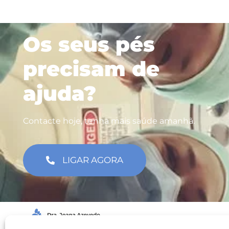
Os seus pés
precisam de
ajuda?
Contacte hoje, tenha mais saúde amanhã.
LIGAR AGORA