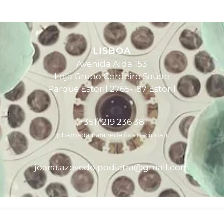
LISBOA
Avenida Aida 153
Loja Grupo Cordeiro Saúde
Parque Estoril 2765-187 Estoril
(+351) 219 236 381
(chamada para rede fixa nacional)
joana.azevedo.podiatra@gmail.com