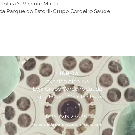
tólica S. Vicente Martir
ica Parque do Estoril-Grupo Cordeiro Saúde
LISBOA
Avenida Aida 153
Loja Grupo Cordeiro Saúde
Parque Estoril 2765-187 Estoril
(+351) 219 236 381
(chamada para rede fixa nacional)