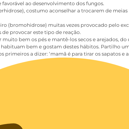
 favorável ao desenvolvimento dos fungos.
erhidrose), costumo aconselhar a trocarem de meias 
o (bromohidrose) muitas vezes provocado pelo exces
de provocar este tipo de reação.
 muito bem os pés e mantê-los secos e arejados, do 
e habituam bem e gostam destes hábitos. Partilho u
s primeiros a dizer: ‘mamã é para tirar os sapatos e a