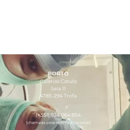
PORTO
Galerias Catulo
Sala 11
4785-294 Trofa
(+351) 924 064 854
(chamada para rede fixa nacional)