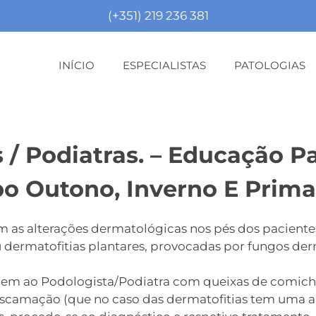
(+351) 219 236 381
INÍCIO
ESPECIALISTAS
PATOLOGIAS
 / Podiatras. – Educação P
o Outono, Inverno E Prima
as alterações dermatológicas nos pés dos paciente
dermatofitias plantares, provocadas por fungos derm
rem ao Podologista/Podiatra com queixas de comichão 
descamação (que no caso das dermatofitias tem uma apr