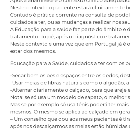
Após a anamnese e o contexto clínico adequados,
Neste contexto o paciente estará clinicamente 
Contudo é prática corrente na consulta de podo
cuidados a ter, ou as mudanças a realizar nos se
A Educação para a saúde faz parte do âmbito e 
tratamento do pé, após o diagnóstico e tratam
Neste contexto e uma vez que em Portugal já é o
estar dos mesmos.
Educação para a Saúde, cuidados a ter com os pé
-Secar bem os pés e espaços entre os dedos, de
-Usar meias de fibras naturais como o algodão, a 
-Alternar diariamente o calçado, para que areje 
Nota: se só usa um modelo de sapato, o melhor 
Mas se por exemplo só usa ténis poderá ter mais 
mesmos. O mesmo se aplica ao calçado em geral,
– Um conselho que dou aos meus pacientes é tir
após nos descalçarmos as meias estão húmidas e