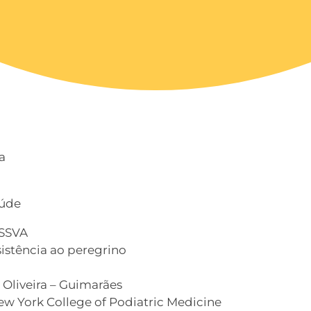
a
aúde
ESSVA
istência ao peregrino
 Oliveira – Guimarães
w York College of Podiatric Medicine