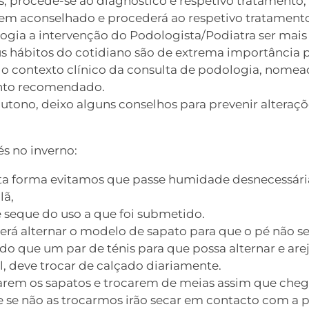
 procede-se ao diagnóstico e respetivo tratamento, 
bem aconselhado e procederá ao respetivo tratament
logia a intervenção do Podologista/Podiatra ser mai
us hábitos do cotidiano são de extrema importância p
do contexto clínico da consulta de podologia, nome
ento recomendado.
utono, deixo alguns conselhos para prevenir alteraçõ
s no inverno:
sta forma evitamos que passe humidade desnecessária
lã,
e seque do uso a que foi submetido.
será alternar o modelo de sapato para que o pé não
do que um par de ténis para que possa alternar e are
 deve trocar de calçado diariamente.
arem os sapatos e trocarem de meias assim que chega
 se não as trocarmos irão secar em contacto com a 